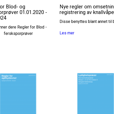
for Blod- og
Nye regler om omsetnin
orprøver 01.01.2020 -
registrering av knallvåp
024
Disse benyttes blant annet til
inner dere Regler for Blod -
Les mer
fersksporprøver