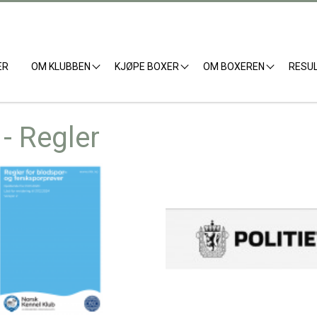
ER
OM KLUBBEN
KJØPE BOXER
OM BOXEREN
RESU
- Regler