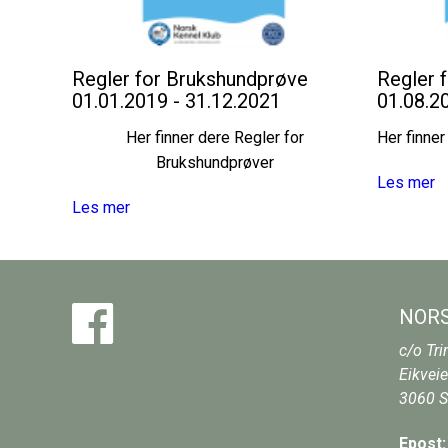
Regler for Brukshundprøve
Regler 
01.01.2019 - 31.12.2021
01.08.2
Her finner dere Regler for
Her finner
Brukshundprøver
Les mer
Les mer
NORS
c/o Tri
Eikveie
3060
S
Epost: