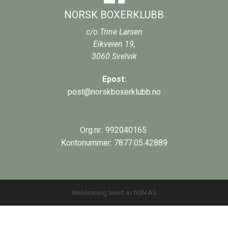
NORSK BOXERKLUBB
c/o Trine Larsen
Eikveien 19,
3060
Svelvik
Epost:
post@norskboxerklubb.no
Org.nr.: 992040165
Kontonummer: 7877.05.42889
Webløsning levert av NSN AS