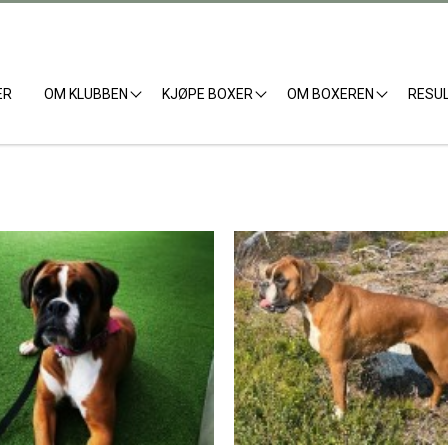
ER
OM KLUBBEN
KJØPE BOXER
OM BOXEREN
RESU