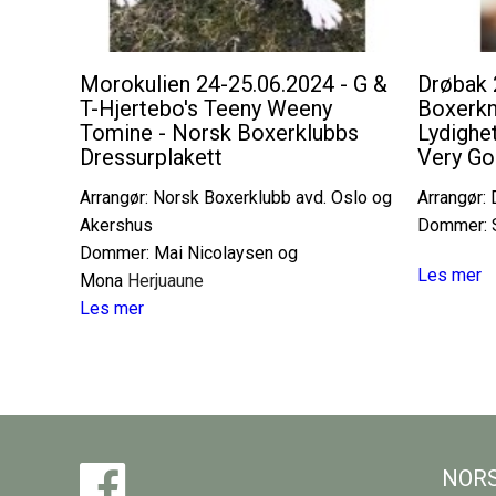
Morokulien 24-25.06.2024 - G &
Drøbak 
T-Hjertebo's Teeny Weeny
Boxerkn
Tomine - Norsk Boxerklubbs
Lydighet
Dressurplakett
Very Go
Arrangør: Norsk Boxerklubb avd. Oslo og
Arrangør:
Akershus
Dommer: S
Dommer: Mai Nicolaysen og
Les mer
Mona
Herjuaune
Les mer
NORS