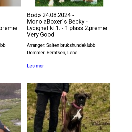
Bodø 24.08.2024 -
MonolaBoxer`s Becky -
1.premie
Lydighet kl.1. - 1.plass 2.premie
Very Good
ubb
Arrangør: Salten brukshundeklubb
Dommer: Berntsen, Lene
Les mer