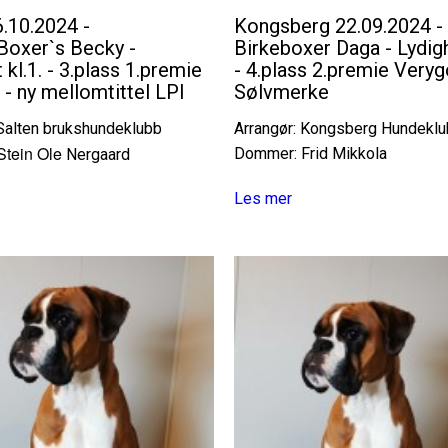
.10.2024 -
Kongsberg 22.09.2024 -
oxer`s Becky -
Birkeboxer Daga - Lydigh
 kl.1. - 3.plass 1.premie
- 4.plass 2.premie Very
 - ny mellomtittel LPI
Sølvmerke
 Salten brukshundeklubb
Arrangør: Kongsberg Hundekl
Stein Ole
Dommer: Frid Mikkola
Nergaard
Les mer