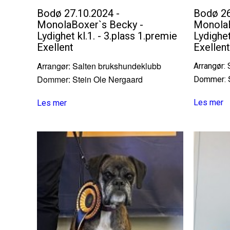
Bodø 27.10.2024 -
Bodø 26
MonolaBoxer`s Becky -
MonolaB
Lydighet kl.1. - 3.plass 1.premie
Lydighet
Exellent
Exellent
rrangør:
Salten brukshundeklubb
Arrangør:
A
Dommer:
Stein Ole
Nergaard
Dommer:
Les mer
Les mer