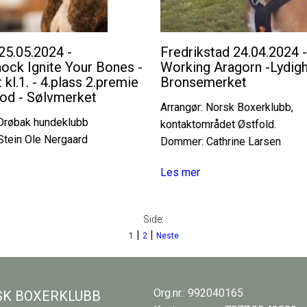
25.05.2024 -
Fredrikstad 24.04.2024 
ock Ignite Your Bones -
Working Aragorn -Lydigh
 kl.1. - 4.plass 2.premie
Bronsemerket
od - Sølvmerket
Arrangør: Norsk Boxerklubb,
 Drøbak hundeklubb
kontaktområdet Østfold.
tein Ole Nergaard
Dommer: Cathrine Larsen
Les mer
Side:
|
|
1
2
Neste
Org.nr.: 992040165
K BOXERKLUBB