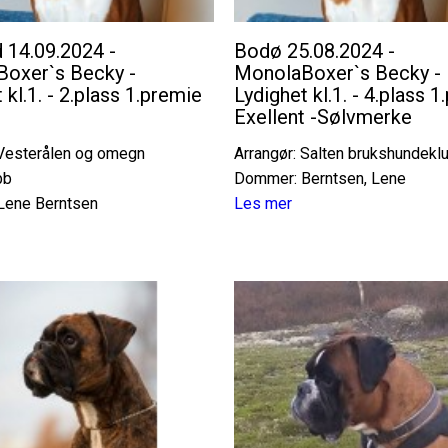
d 14.09.2024 -
Bodø 25.08.2024 -
oxer`s Becky -
MonolaBoxer`s Becky -
 kl.1. - 2.plass 1.premie
Lydighet kl.1. - 4.plass 
Exellent -Sølvmerke
 Vesterålen og omegn
Arrangør: Salten brukshundekl
bb
Dommer: Berntsen, Lene
Lene Berntsen
Les mer