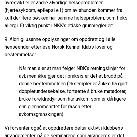
nyresvikt eller andre alvorlige helseproblemer
(hjertesykdom, epilepsi e.l.) om avlshunden kommer fra
kull der flere søsken har samme helseproblem, som f.eks
allergi. Et viktig punkt i NKK’s etiske grunnregler er:
9. Aldri gi usanne opplysninger om oppdrett og i alle
henseender etterleve Norsk Kennel Klubs lover og
bestemmelser.
Når man sier at man følger NBK’s retningslinjer for
avl, men ikke gjør det i praksis er det et brudd på
denne bestemmelsen (eksempler er å ikke ha gjort
dopplerundersøkelse, fortsette å bruke matadorer,
bruke foreldredyr som har avkom som er dårligere
enn gjennomsnittet for rasen etter
avkomsgranskingen).
Vi forventer også at oppdrettere deltar aktivt i klubbens
arrangementer, på de seminarene som arrangeres er det