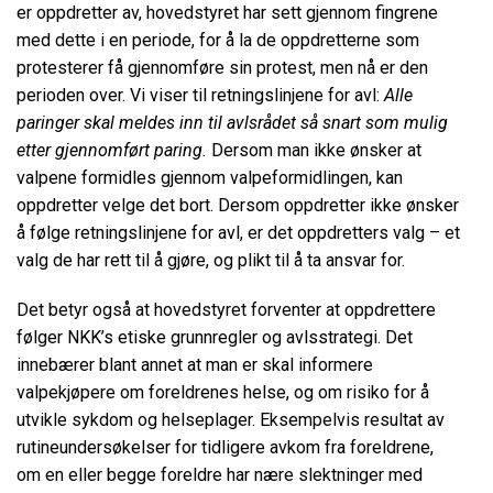
er oppdretter av, hovedstyret har sett gjennom fingrene
med dette i en periode, for å la de oppdretterne som
protesterer få gjennomføre sin protest, men nå er den
perioden over. Vi viser til retningslinjene for avl:
Alle
paringer skal meldes inn til avlsrådet så snart som mulig
etter gjennomført paring.
Dersom man ikke ønsker at
valpene formidles gjennom valpeformidlingen, kan
oppdretter velge det bort. Dersom oppdretter ikke ønsker
å følge retningslinjene for avl, er det oppdretters valg – et
valg de har rett til å gjøre, og plikt til å ta ansvar for.
Det betyr også at hovedstyret forventer at oppdrettere
følger NKK’s etiske grunnregler og avlsstrategi. Det
innebærer blant annet at man er skal informere
valpekjøpere om foreldrenes helse, og om risiko for å
utvikle sykdom og helseplager. Eksempelvis resultat av
rutineundersøkelser for tidligere avkom fra foreldrene,
om en eller begge foreldre har nære slektninger med